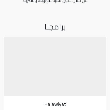
من خلال حلول تقنية موثوقة وعصرية.
برامجنا
Halawiyat